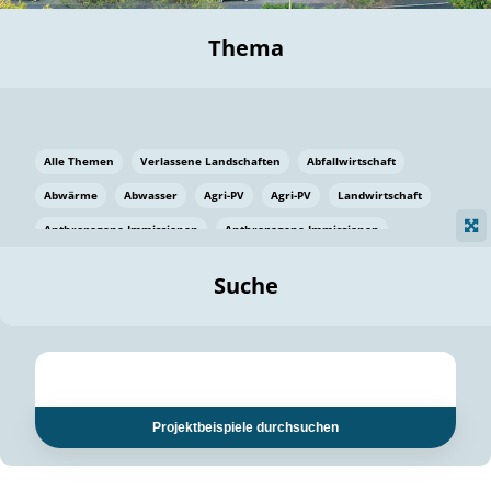
Thema
Alle Themen
Verlassene Landschaften
Abfallwirtschaft
Abwärme
Abwasser
Agri-PV
Agri-PV
Landwirtschaft
Anthropogene Immissionen
Anthropogene Immissionen
Vermeidung von Lebensmittelverlusten
Baden Württemberg
Suche
Ostsee
Bauen
Baumaterial
Bayern
Bayern
Beatmungssysteme
Beratung
Berlin
Bestäuber
bilaterale Zu-sammenarbeit
bilaterale Zu-sammenarbeit
Bildung
Bildung / Kommunikation
Projektbeispiele durchsuchen
Bildung für nachhaltige Entwicklung
Pflanzenkohle
Biodiversität
Biodiversität
Biogas
Biogas