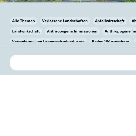
Alle Themen
Verlassene Landschaften
Abfallwirtschaft
A
Landwirtschaft
Anthropogene Immissionen
Anthropogene I
Vermeidung von Lebensmittelverlusten
Baden Württemberg
Bayern
Bayern
Beatmungssysteme
Beratung
Berlin
bilaterale Zu-sammenarbeit
Bildung
Bildung / Kommunikati
Pflanzenkohle
Biodiversität
Biodiversität
Biogas
Bioga
Vermeidung von Lebensmittelverlusten
Brandenburg
Breme
Bürgerwissenschaft
Capacity Building
Capacity Building
Kreislaufwirtschaft
Bürgerenergie
Bürgerbeteiligung
Bürg
Citizen Science
Klimawandel
Klimakrise
Klimaschutz
Kooperation
Kooperation mit KMU
Grenzüberschreitend
D
Deutscher Umweltpreis
Digitale Bildung
Digitaler Landschaf