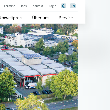
EN
Termine
Jobs
Kontakt
Login
Umweltpreis
Über uns
Service