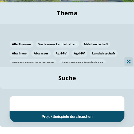
Thema
Alle Themen
Verlassene Landschaften
Abfallwirtschaft
Abwärme
Abwasser
Agri-PV
Agri-PV
Landwirtschaft
Anthropogene Immissionen
Anthropogene Immissionen
Vermeidung von Lebensmittelverlusten
Baden Württemberg
Suche
Ostsee
Bauen
Baumaterial
Bayern
Bayern
Beatmungssysteme
Beratung
Berlin
Bestäuber
bilaterale Zu-sammenarbeit
bilaterale Zu-sammenarbeit
Bildung
Bildung / Kommunikation
Projektbeispiele durchsuchen
Bildung für nachhaltige Entwicklung
Pflanzenkohle
Biodiversität
Biodiversität
Biogas
Biogas