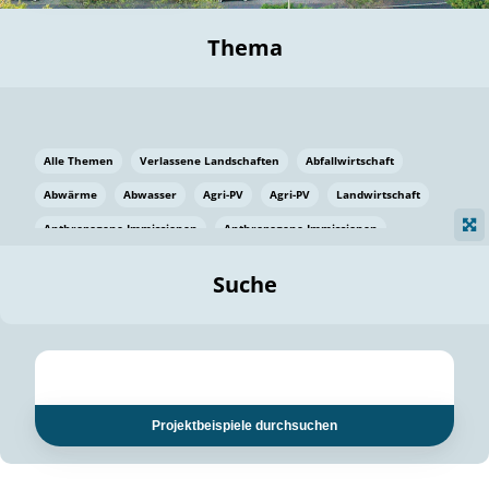
Thema
Alle Themen
Verlassene Landschaften
Abfallwirtschaft
Abwärme
Abwasser
Agri-PV
Agri-PV
Landwirtschaft
Anthropogene Immissionen
Anthropogene Immissionen
Vermeidung von Lebensmittelverlusten
Baden Württemberg
Suche
Ostsee
Bauen
Baumaterial
Bayern
Bayern
Beatmungssysteme
Beratung
Berlin
Bestäuber
bilaterale Zu-sammenarbeit
bilaterale Zu-sammenarbeit
Bildung
Bildung / Kommunikation
Projektbeispiele durchsuchen
Bildung für nachhaltige Entwicklung
Pflanzenkohle
Biodiversität
Biodiversität
Biogas
Biogas