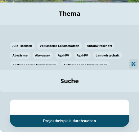
Thema
Alle Themen
Verlassene Landschaften
Abfallwirtschaft
Abwärme
Abwasser
Agri-PV
Agri-PV
Landwirtschaft
Anthropogene Immissionen
Anthropogene Immissionen
Vermeidung von Lebensmittelverlusten
Baden Württemberg
Suche
Ostsee
Bauen
Baumaterial
Bayern
Bayern
Beatmungssysteme
Beratung
Berlin
Bestäuber
bilaterale Zu-sammenarbeit
bilaterale Zu-sammenarbeit
Bildung
Bildung / Kommunikation
Projektbeispiele durchsuchen
Bildung für nachhaltige Entwicklung
Pflanzenkohle
Biodiversität
Biodiversität
Biogas
Biogas