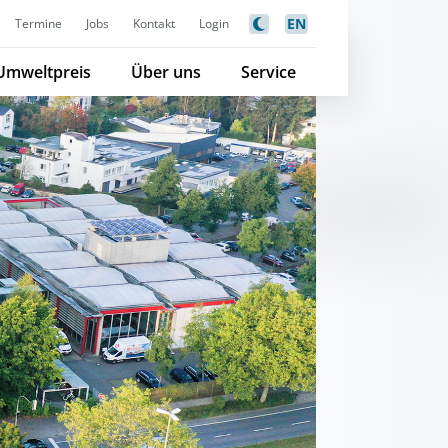
EN
Termine
Jobs
Kontakt
Login
Umweltpreis
Über uns
Service