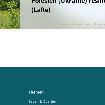
Polesien (Ukraine) resil
Digitaler Landschaftsplan
Digitalisierung
Digitalisierung
(LaRe)
E-Learning
Ökosystemleistungen
Bildung
Bildung / Kom
Bildung für nachhaltige Entwicklung
Elektrizitätsversorgungsges
Digitaler Landschaftsplan
GIS-basi
Energetische Transformation der Städte
Energetische Transforma
Landschaftliche Resilienz
Landschaftsfunktionen
Land
Energieeffizienz und -einsparung
Energieerzeugung
Energieg
Energiegemeinschaft
Energieeffizienz und -einsparung
Ener
Postkonfli
Entrepreneurship
Umweltkommunikation
Umweltforschung
Erhöhung der Akzeptanz und Kommunikation
Ernährung
Ern
Erprobung von neuen Methoden
Machbarkeitsstudie
Lebens
Förderung der Vielfalt der Kulturlandschaft
Wälder und Waldsch
Geschlechtergerechtigkeit
Erdwärme
Gesamtenergiesystem
Themen
GIS-basierter Methodenbaukasten
GIS-basierter Methodenbauka
Bauen & Quartier
Grenzüberschreitend
Netzausbau
Grundwasser
Grundwas