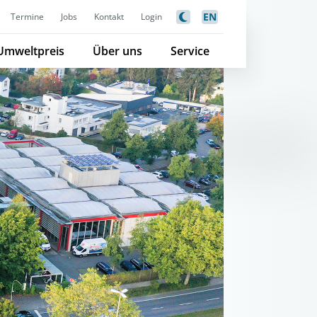
EN
Termine
Jobs
Kontakt
Login
Umweltpreis
Über uns
Service