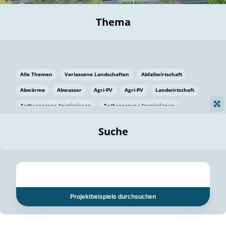
Thema
Alle Themen
Verlassene Landschaften
Abfallwirtschaft
Abwärme
Abwasser
Agri-PV
Agri-PV
Landwirtschaft
Anthropogene Immissionen
Anthropogene Immissionen
Vermeidung von Lebensmittelverlusten
Baden Württemberg
Suche
Ostsee
Bauen
Baumaterial
Bayern
Bayern
Beatmungssysteme
Beratung
Berlin
Bestäuber
bilaterale Zu-sammenarbeit
bilaterale Zu-sammenarbeit
Bildung
Bildung / Kommunikation
Projektbeispiele durchsuchen
Bildung für nachhaltige Entwicklung
Pflanzenkohle
Biodiversität
Biodiversität
Biogas
Biogas