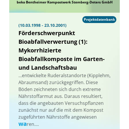
beko Bentheimer Kompostwerk Stemberg-Deters GmbH
Projektdatenbank
(10.03.1998 - 23.10.2001)
Förderschwerpunkt
Bioabfallverwertung (1):
Mykorrhizierte
Bioabfallkomposte im Garten-
und Landschaftsbau
...entwickelte Ruderalstandorte (Kipplehm,
Abraumsand) zurückgegriffen. Diese
Böden zeichneten sich durch extreme
Nährstoffarmut aus. Daraus resultiert,
dass die angebauten Versuchspflanzen
zunächst nur auf die mit dem Kompost
zugeführten Nährstoffe angewiesen
wa
ren....