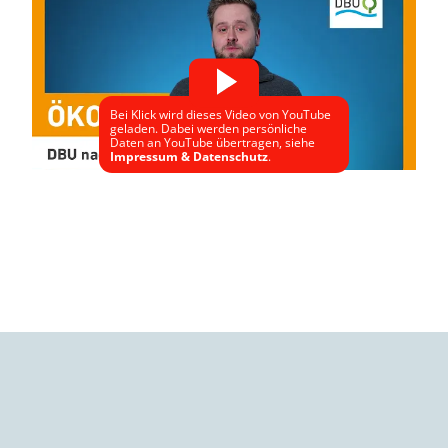
Bei Klick wird dieses Video von YouTube
geladen. Dabei werden persönliche
Daten an YouTube übertragen, siehe
Impressum & Datenschutz
.