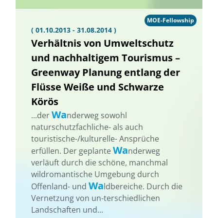
MOE-Fellowship
( 01.10.2013 - 31.08.2014 )
Verhältnis von Umweltschutz
und nachhaltigem Tourismus –
Greenway Planung entlang der
Flüsse Weiße und Schwarze
Körös
Wa
...der
nderweg sowohl
naturschutzfachliche- als auch
touristische-/kulturelle- Ansprüche
Wa
erfüllen. Der geplante
nderweg
verläuft durch die schöne, manchmal
wildromantische Umgebung durch
Wa
Offenland- und
ldbereiche. Durch die
Vernetzung von un-terschiedlichen
Landschaften und...