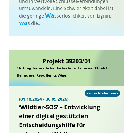
und in wertvolle Schlüsselverbindungen
umzuwandeln. Eine Schwierigkeit dabei ist
Wa
die geringe
sserlöslichkeit von Lignin,
wa
s die...
Projekt 39203/01
Stiftung Tierärztliche Hochschule Hannover Klinik f.
Heimtiere, Reptilien u. Vögel
Projektdatenbank
(01.10.2024 - 30.09.2026)
‘Wildtier-SOS’ – Entwicklung
einer digital gestützten
Entscheidungshilfe für