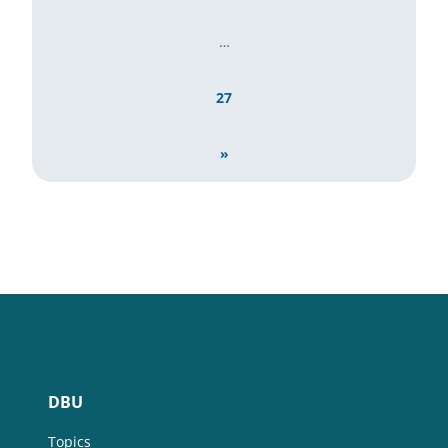
…
27
»
DBU
Topics