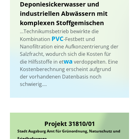
Deponiesickerwasser und
industriellen Abwässern mit
komplexen Stoffgemischen
...Technikumsbetrieb bewirkte die
PVC
Kombination
-Festbett und
Nanofiltration eine Aufkonzentrierung der
Salzfracht, wodurch sich die Kosten für
wa
die Hilfsstoffe in et
verdoppelten. Eine
Kostenberechnung erscheint aufgrund
der vorhandenen Datenbasis noch
schwierig....
Projekt 31810/01
Stadt Augsburg Amt für Grünordnung, Naturschutz und
Friedhofswesen