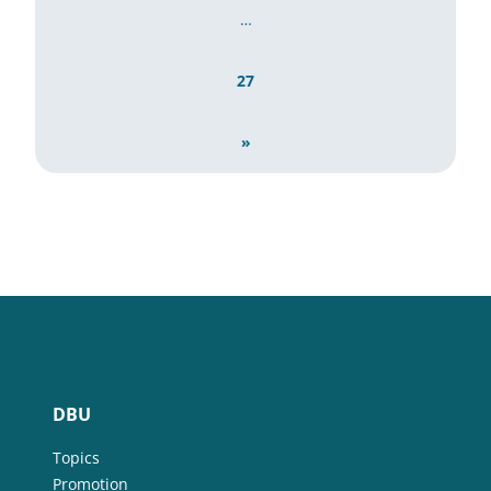
…
27
»
DBU
Topics
Promotion