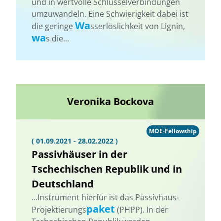
und in wertvolle Schlüsselverbindungen
umzuwandeln. Eine Schwierigkeit dabei ist
Wa
die geringe
sserlöslichkeit von Lignin,
wa
s die...
Veronika Bockova
MOE-Fellowship
( 01.09.2021 - 28.02.2022 )
Passivhäuser in der
Tschechischen Republik und in
Deutschland
...Instrument hierfür ist das Passivhaus-
paket
Projektierungs
(PHPP). In der