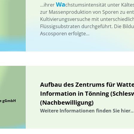
Wa
...ihrer
chstumsintensität unter Kälte
zur Massenproduktion von Sporen zu ent
Kultivierungsversuche mit unterschiedlic
Flüssigsubstraten durchgeführt. Die Bil
Ascosporen erfolgte...
Aufbau des Zentrums für Watt
Information in Tönning (Schlesw
ice gGmbH
(Nachbewilligung)
Weitere Informationen finden Sie hier..