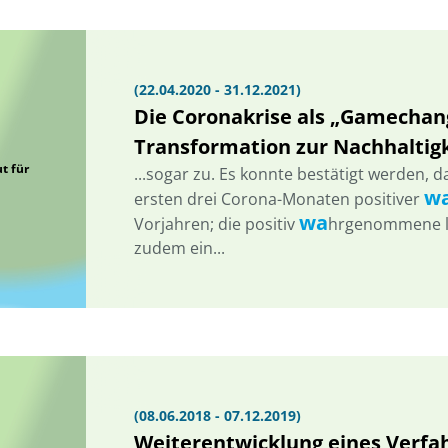
(22.04.2020 - 31.12.2021)
Die Coronakrise als „Gamechang
Transformation zur Nachhaltig
t für
...sogar zu. Es konnte bestätigt werden, d
w
ersten drei Corona-Monaten positiver
wa
Vorjahren; die positiv
hrgenommene lo
zudem ein...
(08.06.2018 - 07.12.2019)
Weiterentwicklung eines Verfa