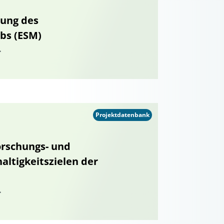
rung des
bs (ESM)
.
Projektdatenbank
orschungs- und
ltigkeitszielen der
.