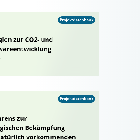
Projektdatenbank
gien zur CO2- und
twareentwicklung
.
Projektdatenbank
hrens zur
ogischen Bekämpfung
natürlich vorkommenden