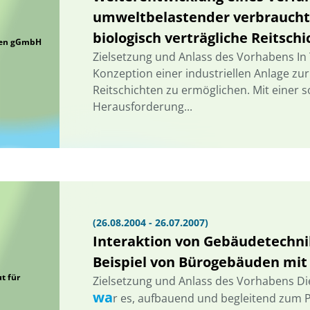
umweltbelastender verbrauchte
biologisch verträgliche Reitsch
gien gGmbH
Zielsetzung und Anlass des Vorhabens In Tei
Konzeption einer industriellen Anlage zu
Reitschichten zu ermöglichen. Mit einer s
Herausforderung...
(26.08.2004 - 26.07.2007)
Interaktion von Gebäudetechn
Beispiel von Bürogebäuden mit
t für
Zielsetzung und Anlass des Vorhabens Di
wa
r es, aufbauend und begleitend zum Pr