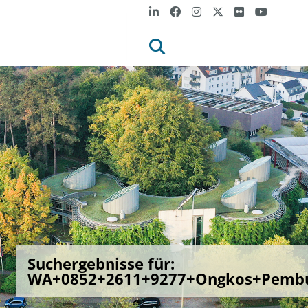
Suchergebnisse für:
WA+0852+2611+9277+Ongkos+Pembua