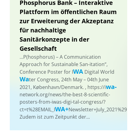
Phosphorus Bank – Interaktive
Plattform im öffentlichen Raum
zur Erweiterung der Akzeptanz
für nachhaltige
Sanitärkonzepte in der
Gesellschaft
...P(hosphorus) – A Communication
Approach for Sustainable San-itation“,
WA
Conference Poster for I
Digital World
Wa
ter Congress, 24th May – 04th June
wa-
2021, København/Denmark. , https://i
network.org/news/the-best-8-scientific-
posters-from-iwas-digi-tal-congress/?
WA+
ct=t%28EMAIL_I
Newsletter+July_2021%29
Zudem ist zum Zeitpunkt der...