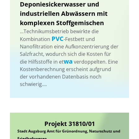
Deponiesickerwasser und
industriellen Abwässern mit
komplexen Stoffgemischen
...Technikumsbetrieb bewirkte die
PVC
Kombination
-Festbett und
Nanofiltration eine Aufkonzentrierung der
Salzfracht, wodurch sich die Kosten für
wa
die Hilfsstoffe in et
verdoppelten. Eine
Kostenberechnung erscheint aufgrund
der vorhandenen Datenbasis noch
schwierig....
Projekt 31810/01
Stadt Augsburg Amt für Grünordnung, Naturschutz und
Friedhofswesen