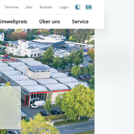
EN
Termine
Jobs
Kontakt
Login
Umweltpreis
Über uns
Service